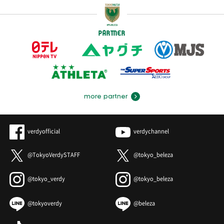
PARTNER
more partner
verdyofficial
verdychannel
@TokyoVerdySTAFF
@tokyo_beleza
@tokyo_verdy
@tokyo_beleza
@tokyoverdy
@beleza