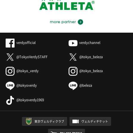
more partner
verdyofficial
verdychannel
@TokyoVerdySTAFF
@tokyo_beleza
@tokyo_verdy
@tokyo_beleza
@tokyoverdy
@beleza
@tokyoverdy1969
東京ヴェルディクラブ
ヴェルディチケット