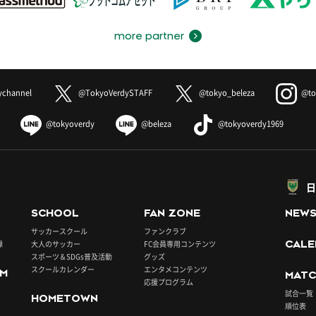
more partner
ychannel
@TokyoVerdySTAFF
@tokyo_beleza
@to
@tokyoverdy
@beleza
@tokyoverdy1969
日
SCHOOL
FAN ZONE
NEW
サッカースクール
ファンクラブ
録
大人のサッカー
FC会員専用コンテンツ
CALE
スポーツ＆SDGs普及活動
グッズ
スクールカレンダー
エンタメコンテンツ
UM
MATC
応援プログラム
試合一覧
HOMETOWN
順位表