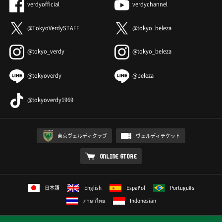
verdyofficial
verdychannel
@TokyoVerdySTAFF
@tokyo_beleza
@tokyo_verdy
@tokyo_beleza
@tokyoverdy
@beleza
@tokyoverdy1969
東京ヴェルディクラブ
ヴェルディチケット
ONLINE STORE
日本語
English
Español
Português
ภาษาไทย
Indonesian