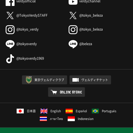
verdyofficial
verdychannel
@TokyoVerdySTAFF
@tokyo_beleza
@tokyo_verdy
@tokyo_beleza
@tokyoverdy
@beleza
@tokyoverdy1969
東京ヴェルディクラブ
ヴェルディチケット
ONLINE STORE
日本語
English
Español
Português
ภาษาไทย
Indonesian