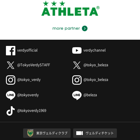
more partner
verdyofficial
verdychannel
@TokyoVerdySTAFF
@tokyo_beleza
@tokyo_verdy
@tokyo_beleza
@tokyoverdy
@beleza
@tokyoverdy1969
東京ヴェルディクラブ
ヴェルディチケット