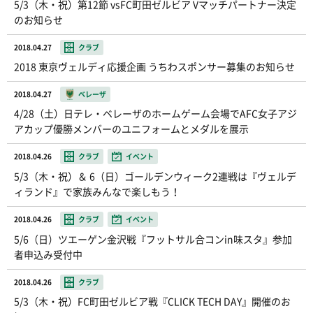
5/3（木・祝）第12節 vsFC町田ゼルビア Vマッチパートナー決定
のお知らせ
2018.04.27
クラブ
2018 東京ヴェルディ応援企画 うちわスポンサー募集のお知らせ
2018.04.27
ベレーザ
4/28（土）日テレ・ベレーザのホームゲーム会場でAFC女子アジ
アカップ優勝メンバーのユニフォームとメダルを展示
2018.04.26
クラブ
イベント
5/3（木・祝）＆ 6（日）ゴールデンウィーク2連戦は『ヴェルデ
ィランド』で家族みんなで楽しもう！
2018.04.26
クラブ
イベント
5/6（日）ツエーゲン金沢戦『フットサル合コンin味スタ』参加
者申込み受付中
2018.04.26
クラブ
5/3（木・祝）FC町田ゼルビア戦『CLICK TECH DAY』開催のお