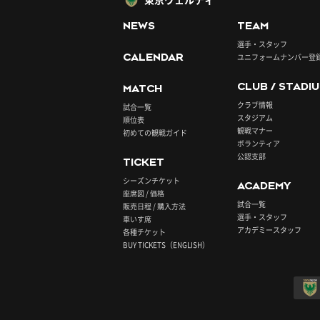
NEWS
TEAM
選手・スタッフ
CALENDAR
ユニフォームナンバー登
CLUB / STADI
MATCH
クラブ情報
試合一覧
スタジアム
順位表
観戦マナー
初めての観戦ガイド
ボランティア
公認支部
TICKET
シーズンチケット
ACADEMY
座席図 / 価格
試合一覧
販売日程 / 購入方法
選手・スタッフ
車いす席
アカデミースタッフ
各種チケット
BUY TICKETS（ENGLISH）