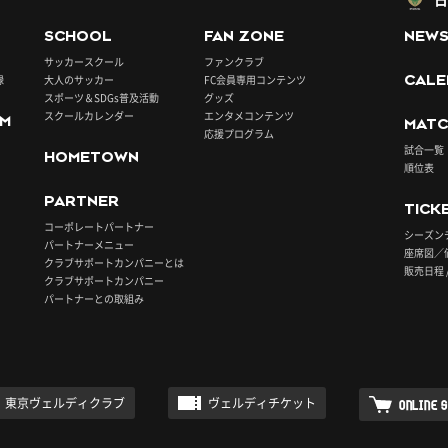
SCHOOL
FAN ZONE
NEW
サッカースクール
ファンクラブ
録
大人のサッカー
FC会員専用コンテンツ
CALE
スポーツ＆SDGs普及活動
グッズ
スクールカレンダー
エンタメコンテンツ
UM
MATC
応援プログラム
試合一覧
HOMETOWN
順位表
PARTNER
TICK
コーポレートパートナー
シーズン
パートナーメニュー
座席図／
クラブサポートカンパニーとは
販売日程 
クラブサポートカンパニー
パートナーとの取組み
東京ヴェルディクラブ
ヴェルディチケット
ONLINE 