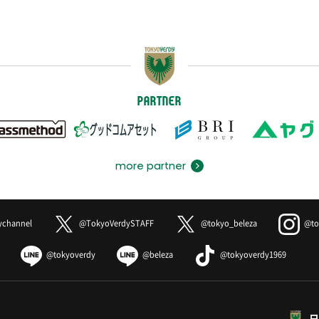
PARTNER
more partner
ychannel
@TokyoVerdySTAFF
@tokyo_beleza
@to
@tokyoverdy
@beleza
@tokyoverdy1969
日