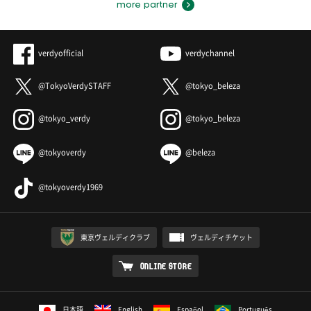
more partner
verdyofficial
verdychannel
@TokyoVerdySTAFF
@tokyo_beleza
@tokyo_verdy
@tokyo_beleza
@tokyoverdy
@beleza
@tokyoverdy1969
東京ヴェルディクラブ
ヴェルディチケット
ONLINE STORE
日本語
English
Español
Português