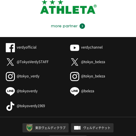
more partner
verdyofficial
verdychannel
@TokyoVerdySTAFF
@tokyo_beleza
@tokyo_verdy
@tokyo_beleza
@tokyoverdy
@beleza
@tokyoverdy1969
東京ヴェルディクラブ
ヴェルディチケット