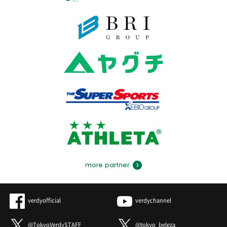
more partner
verdyofficial
verdychannel
@TokyoVerdySTAFF
@tokyo_beleza