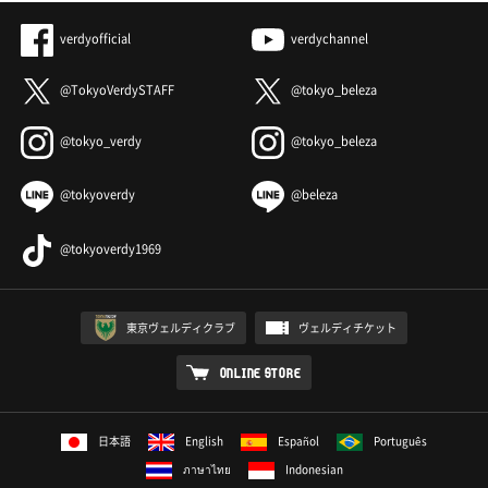
verdyofficial
verdychannel
@TokyoVerdySTAFF
@tokyo_beleza
@tokyo_verdy
@tokyo_beleza
@tokyoverdy
@beleza
@tokyoverdy1969
東京ヴェルディクラブ
ヴェルディチケット
ONLINE STORE
日本語
English
Español
Português
ภาษาไทย
Indonesian