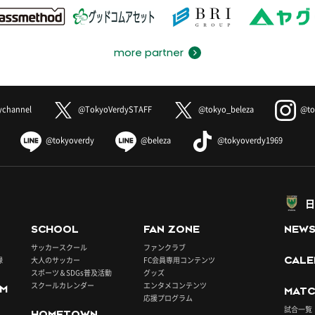
more partner
ychannel
@TokyoVerdySTAFF
@tokyo_beleza
@to
@tokyoverdy
@beleza
@tokyoverdy1969
日
SCHOOL
FAN ZONE
NEW
サッカースクール
ファンクラブ
録
大人のサッカー
FC会員専用コンテンツ
CALE
スポーツ＆SDGs普及活動
グッズ
スクールカレンダー
エンタメコンテンツ
UM
MATC
応援プログラム
試合一覧
HOMETOWN