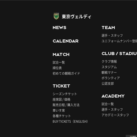
東京ヴェルディ
NEWS
TEAM
選手・スタッフ
CALENDAR
ユニフォームナンバー登
CLUB / STADI
MATCH
クラブ情報
試合一覧
スタジアム
順位表
観戦マナー
初めての観戦ガイド
ボランティア
公認支部
TICKET
シーズンチケット
ACADEMY
座席図 / 価格
試合一覧
販売日程 / 購入方法
選手・スタッフ
車いす席
アカデミースタッフ
各種チケット
BUY TICKETS（ENGLISH）