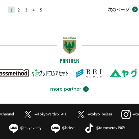
次のページ
1
2
3
4
5
PARTNER
more partner
ychannel
@TokyoVerdySTAFF
@tokyo_beleza
@to
@tokyoverdy
@beleza
@tokyoverdy1969