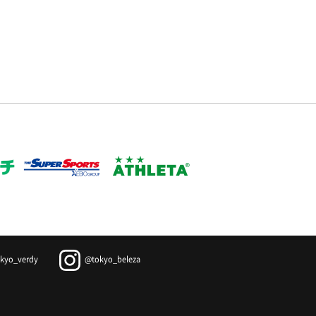
kyo_verdy
@tokyo_beleza