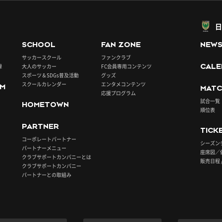
日
SCHOOL
FAN ZONE
NEW
サッカースクール
ファンクラブ
録
大人のサッカー
FC会員専用コンテンツ
CALE
スポーツ＆SDGs普及活動
グッズ
スクールカレンダー
エンタメコンテンツ
UM
MATC
応援プログラム
試合一覧
HOMETOWN
順位表
PARTNER
TICK
コーポレートパートナー
シーズン
パートナーメニュー
座席図／
クラブサポートカンパニーとは
販売日程 
クラブサポートカンパニー
パートナーとの取組み