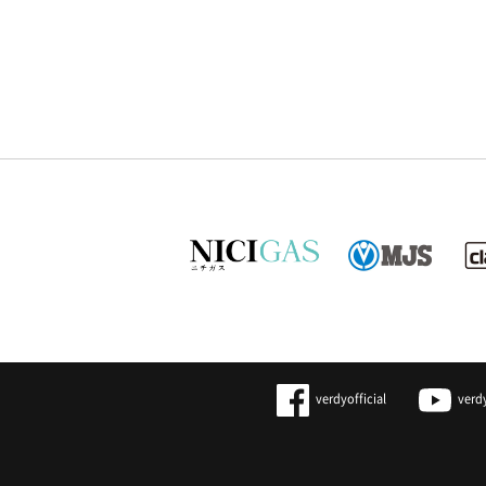
verdyofficial
verd