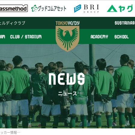
ェルディクラブ
SUSTAINAB
EAM
CLUB / STADIUM
ACADEMY
SCHOOL
NEWS
ニュース
3/20（金）スカパー！『サッカー情報番組スカサカ！ライブ #143』内にて東京ヴェルディを分析するコーナーが放送されます