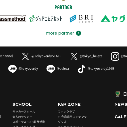
PARTNER
more partner
ychannel
@TokyoVerdySTAFF
@tokyo_beleza
@to
@tokyoverdy
@beleza
@tokyoverdy1969
日
SCHOOL
FAN ZONE
NEW
サッカースクール
ファンクラブ
録
大人のサッカー
FC会員専用コンテンツ
CALE
スポーツ＆SDGs普及活動
グッズ
スクールカレンダー
エンタメコンテンツ