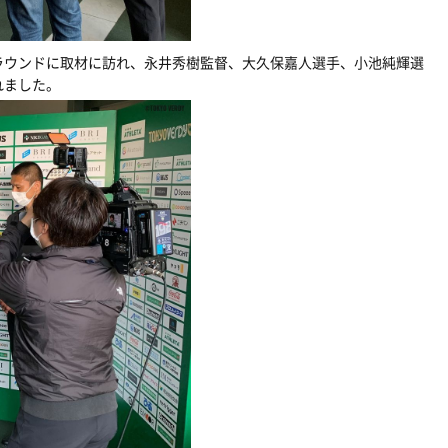
ラウンドに取材に訪れ、永井秀樹監督、大久保嘉人選手、小池純輝選
れました。