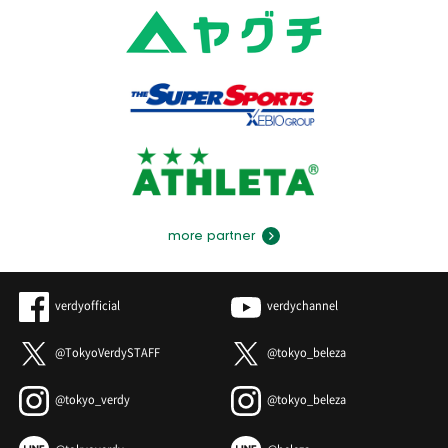
more partner
verdyofficial
verdychannel
@TokyoVerdySTAFF
@tokyo_beleza
@tokyo_verdy
@tokyo_beleza