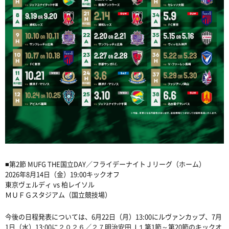
■第2節 MUFG THE国立DAY／フライデーナイトＪリーグ（ホーム）
2026年8月14日（金）19:00キックオフ
東京ヴェルディ vs 柏レイソル
ＭＵＦＧスタジアム（国立競技場）
今後の日程発表については、6月22日（月）13:00にルヴァンカップ、7月
1日（水）13:00に２０２６／２７明治安田Ｊ１第1節～第20節のキックオ