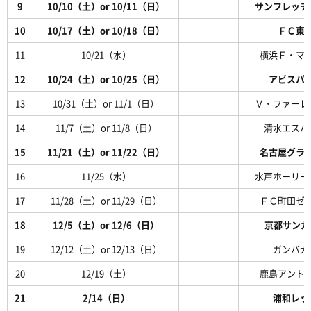
9
10/10（土）or 10/11（日）
サンフレッチ
10
10/17（土）or 10/18（日）
ＦＣ東
11
10/21（水）
横浜Ｆ・マ
12
10/24（土）or 10/25（日）
アビスパ
13
10/31（土）or 11/1（日）
Ｖ・ファーレ
14
11/7（土）or 11/8（日）
清水エスパ
15
11/21（土）or 11/22（日）
名古屋グラ
16
11/25（水）
水戸ホーリー
17
11/28（土）or 11/29（日）
ＦＣ町田ゼ
18
12/5（土）or 12/6（日）
京都サンガF
19
12/12（土）or 12/13（日）
ガンバ大
20
12/19（土）
鹿島アント
21
2/14（日）
浦和レッ