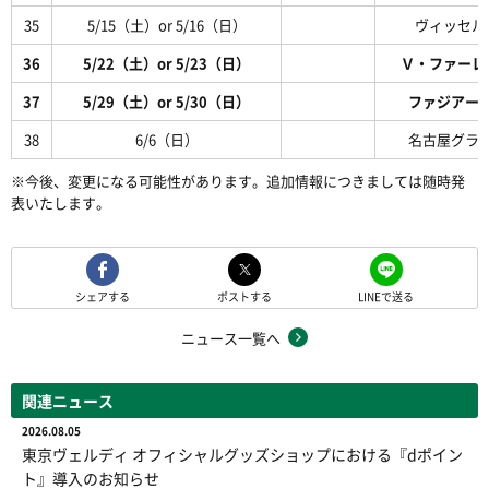
35
5/15（土）or 5/16（日）
ヴィッセル
36
5/22（土）or 5/23（日）
Ｖ・ファーレ
37
5/29（土）or 5/30（日）
ファジアー
38
6/6（日）
名古屋グラ
※今後、変更になる可能性があります。追加情報につきましては随時発
表いたします。
シェアする
ポストする
LINEで送る
ニュース一覧へ
関連ニュース
2026.08.05
東京ヴェルディ オフィシャルグッズショップにおける『dポイン
ト』導入のお知らせ