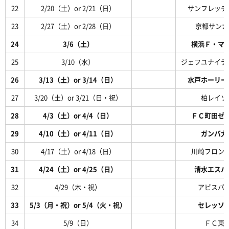
22
2/20（土）or 2/21（日）
サンフレッチ
23
2/27（土）or 2/28（日）
京都サンガF
24
3/6（土）
横浜Ｆ・マ
25
3/10（水）
ジェフユナイテ
26
3/13（土）or 3/14（日）
水戸ホーリー
27
3/20（土）or 3/21（日・祝）
柏レイソ
28
4/3（土）or 4/4（日）
ＦＣ町田ゼ
29
4/10（土）or 4/11（日）
ガンバ大
30
4/17（土）or 4/18（日）
川崎フロン
31
4/24（土）or 4/25（日）
清水エスパ
32
4/29（木・祝）
アビスパ
33
5/3（月・祝）or 5/4（火・祝）
セレッソ
34
5/9（日）
ＦＣ東