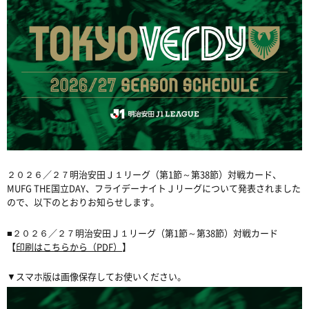
２０２６／２７明治安田Ｊ１リーグ（第1節～第38節）対戦カード、
MUFG THE国立DAY、フライデーナイトＪリーグについて発表されました
ので、以下のとおりお知らせします。
■２０２６／２７明治安田Ｊ１リーグ（第1節～第38節）対戦カード
【
印刷はこちらから（PDF）
】
▼スマホ版は画像保存してお使いください。