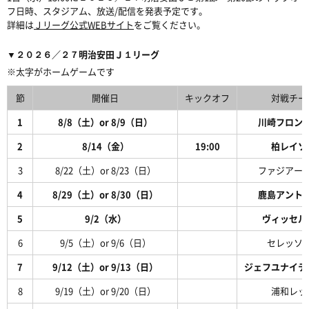
フ日時、スタジアム、放送/配信を発表予定です。
詳細は
Ｊリーグ公式WEBサイト
をご覧ください。
▼２０２６／２７明治安田Ｊ１リーグ
※太字がホームゲームです
節
開催日
キックオフ
対戦チー
1
8/8（土）or 8/9（日）
川崎フロン
2
8/14（金）
19:00
柏レイソ
3
8/22（土）or 8/23（日）
ファジアー
4
8/29（土）or 8/30（日）
鹿島アント
5
9/2（水）
ヴィッセル
6
9/5（土）or 9/6（日）
セレッソ
7
9/12（土）or 9/13（日）
ジェフユナイテ
8
9/19（土）or 9/20（日）
浦和レッ