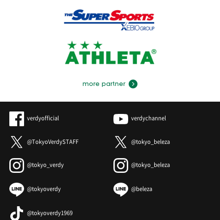
more partner
verdyofficial
verdychannel
@TokyoVerdySTAFF
@tokyo_beleza
@tokyo_verdy
@tokyo_beleza
@tokyoverdy
@beleza
@tokyoverdy1969