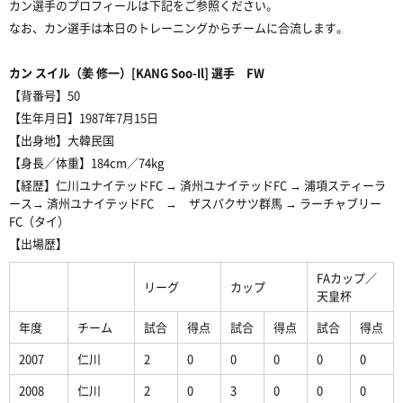
カン選手のプロフィールは下記をご参照ください。
なお、カン選手は本日のトレーニングからチームに合流します。
カン スイル（姜 修一）[KANG Soo-Il] 選手 FW
【背番号】50
【生年月日】1987年7月15日
【出身地】大韓民国
【身長／体重】184cm／74kg
【経歴】仁川ユナイテッドFC → 済州ユナイテッドFC → 浦項スティーラ
ース→ 済州ユナイテッドFC → ザスパクサツ群馬 → ラーチャブリー
FC（タイ）
【出場歴】
FAカップ／
リーグ
カップ
天皇杯
年度
チーム
試合
得点
試合
得点
試合
得点
2007
仁川
2
0
0
0
0
0
2008
仁川
2
0
3
0
0
0