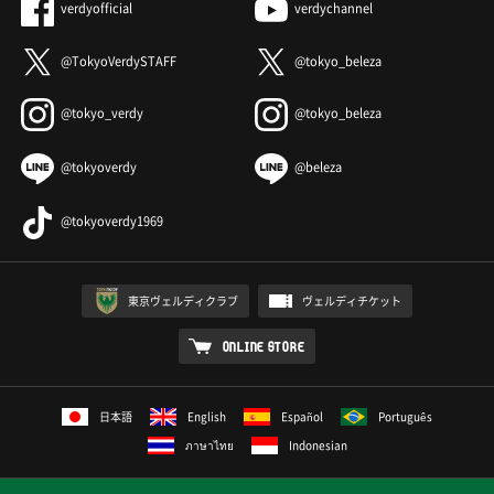
verdyofficial
verdychannel
@TokyoVerdySTAFF
@tokyo_beleza
@tokyo_verdy
@tokyo_beleza
@tokyoverdy
@beleza
@tokyoverdy1969
東京ヴェルディクラブ
ヴェルディチケット
ONLINE STORE
日本語
English
Español
Português
ภาษาไทย
Indonesian