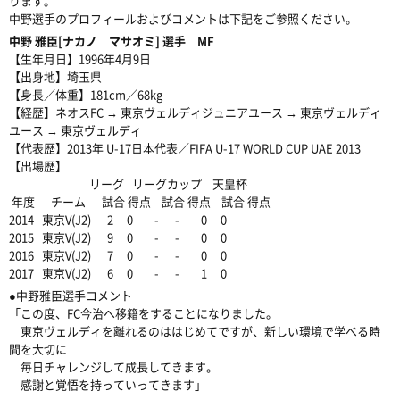
ります。
中野選手のプロフィールおよびコメントは下記をご参照ください。
中野 雅臣[ナカノ マサオミ] 選手 MF
【生年月日】1996年4月9日
【出身地】埼玉県
【身長／体重】181cm／68kg
【経歴】ネオスFC → 東京ヴェルディジュニアユース → 東京ヴェルディ
ユース → 東京ヴェルディ
【代表歴】2013年 U-17日本代表／FIFA U-17 WORLD CUP UAE 2013
【出場歴】
リーグ リーグカップ 天皇杯
年度 チーム 試合 得点 試合 得点 試合 得点
2014 東京V(J2) 2 0 - - 0 0
2015 東京V(J2) 9 0 - - 0 0
2016 東京V(J2) 7 0 - - 0 0
2017 東京V(J2) 6 0 - - 1 0
●中野雅臣選手コメント
「
この度、FC今治へ移籍をすることになりました。
東京ヴェルディを離れるのははじめてですが、新しい環境で学べる時
間を大切に
毎日チャレンジして成長してきます。
感謝と覚悟を持っていってきます
」