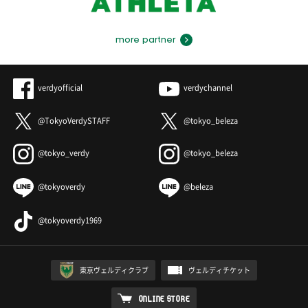
more partner
verdyofficial
verdychannel
@TokyoVerdySTAFF
@tokyo_beleza
@tokyo_verdy
@tokyo_beleza
@tokyoverdy
@beleza
@tokyoverdy1969
東京ヴェルディクラブ
ヴェルディチケット
ONLINE STORE