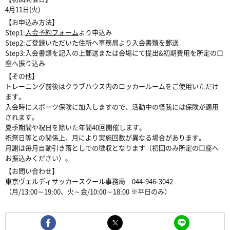
4月11日(火)
【お申込み方法】
Step1:
入会予約フォーム
より申込み
Step2:ご登録いただいた住所へ事務局より入会書類を郵送
Step3:入会書類を記入の上郵送または会場にて提出&初期費用を所定の口
座へ振り込み
【その他】
トレーニング前後はクラブハウス内のロッカールームをご使用いただけ
ます。
入会時にスポーツ保険に加入しますので、活動中の怪我には保険が適用
されます。
夏季期間や祝日を除いた年間40回開催します。
祝祭日等との関係上、月により実施回数が異なる場合があります。
月謝は毎月自動引き落としでの徴収となります（初回のみ所定の口座へ
お振込みください）。
【お問い合わせ】
東京ヴェルディサッカースクール事務局 044-946-3042
（月/13:00～19:00、火～金/10:00～18:00 ※平日のみ）