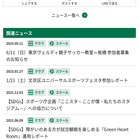
シェアする
ポストする
LINEで送る
ニュース一覧へ
関連ニュース
2023.05.11
クラブ
スクール
6/11（日）東京ヴェルディ親子サッカー教室㏌板橋 参加者募集
のお知らせ
2023.01.27
クラブ
スクール
1/21（土）文京区ユニバーサルスポーツフェスタ参加レポート
2021.12.03
クラブ
スクール
【SDGs】スポーツ庁企画『ここスタ～ここが僕・私たちのスタ
ジアム～』への協力について
2021.06.09
クラブ
スクール
【SDGs】障がいのある方が試合観戦を楽しめる『Green Heart
Room』運用レポート