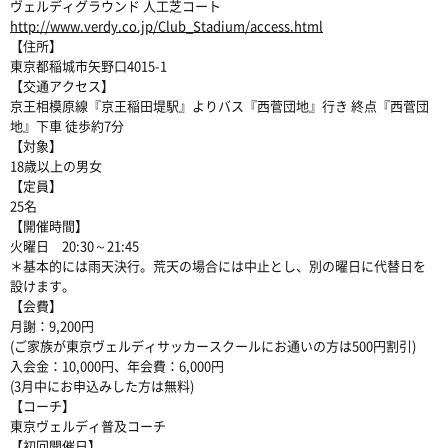
ヴェルディグラウンド 人工芝コート
http://www.verdy.co.jp/Club_Stadium/access.html
【住所】
東京都稲城市矢野口4015-1
【交通アクセス】
京王相模原線『京王稲田堤駅』よりバス『西菅団地』行き 終点『西菅団
地』下車 徒歩約7分
【対象】
18歳以上の男女
【定員】
25名
【開催時間】
火曜日 20:30～21:45
＊基本的には雨天決行。荒天の場合には中止とし、別の曜日に代替日を
設けます。
【会費】
月謝：9,200円
(ご家族が東京ヴェルディサッカースクールにお通いの方は500円割引)
入会金：10,000円、年会費：6,000円
(3月中にお申込みした方は無料)
【コーチ】
東京ヴェルディ普及コーチ
【初回開催日】