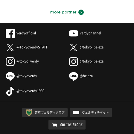
more partner
verdyofficial
verdychannel
@TokyoVerdySTAFF
@tokyo_beleza
@tokyo_verdy
@tokyo_beleza
@tokyoverdy
@beleza
@tokyoverdy1969
東京ヴェルディクラブ
ヴェルディチケット
ONLINE STORE