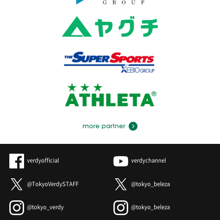
more partner
verdyofficial
verdychannel
@TokyoVerdySTAFF
@tokyo_beleza
@tokyo_verdy
@tokyo_beleza