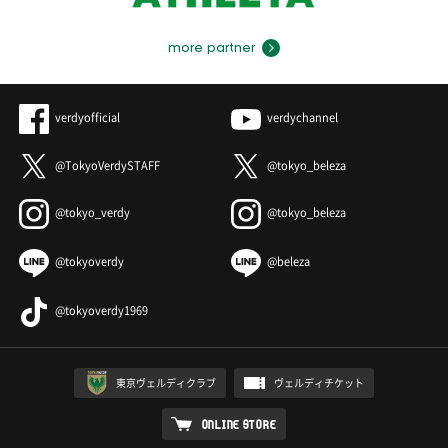
more partner
verdyofficial
verdychannel
@TokyoVerdySTAFF
@tokyo_beleza
@tokyo_verdy
@tokyo_beleza
@tokyoverdy
@beleza
@tokyoverdy1969
東京ヴェルディクラブ
ヴェルディチケット
ONLINE STORE