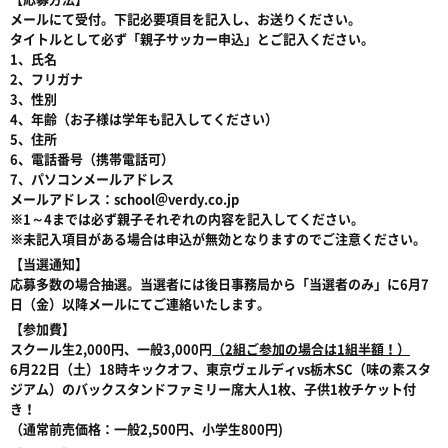
メールにて受付。下記必要項目を記入し、お送りください。
タイトルとして必ず「親子サッカー申込」とご記入ください。
1、氏名
2、フリガナ
3、性別
4、年齢（お子様は学年も記入してください）
5、住所
6、電話番号（携帯電話可）
7、パソコンメールアドレス
メールアドレス：school＠verdy.co.jp
※1～4までは必ず親子それぞれの内容を記入してください。
※未記入項目がある場合は申込が無効となりますのでご注意ください。
【当選通知】
応募多数の場合抽選。当選者には後日事務局から「当選者のみ」に6月7
日（金）以降メールにてご連絡いたします。
【参加費】
スクール生2,000円、一般3,000円
（2組ご参加の場合は1組半額！）
6月22日（土）18時キックオフ、東京ヴェルディvs栃木SC（味の素スタ
ジアム）のバックスタンドファミリー席大人1枚、子供1枚チケット付
き！
（通常前売価格：一般2,500円、小学生800円)