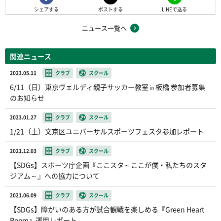
シェアする
ポストする
LINEで送る
ニュース一覧へ
関連ニュース
2023.05.11
クラブ
スクール
6/11（日）東京ヴェルディ親子サッカー教室㏌板橋 参加者募集
のお知らせ
2023.01.27
クラブ
スクール
1/21（土）文京区ユニバーサルスポーツフェスタ参加レポート
2021.12.03
クラブ
スクール
【SDGs】スポーツ庁企画『ここスタ～ここが僕・私たちのスタ
ジアム～』への協力について
2021.06.09
クラブ
スクール
【SDGs】障がいのある方が試合観戦を楽しめる『Green Heart
Room』運用レポート