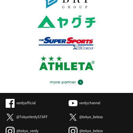
more partner
verdyofficial
verdychannel
@TokyoVerdySTAFF
@tokyo_beleza
@tokyo_verdy
@tokyo_beleza