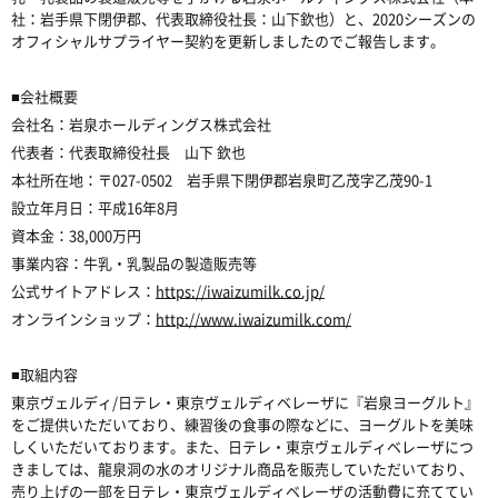
社：岩手県下閉伊郡、代表取締役社長：山下欽也）と、2020シーズンの
オフィシャルサプライヤー契約を更新しましたのでご報告します。
■会社概要
会社名：岩泉ホールディングス株式会社
代表者：代表取締役社長 山下 欽也
本社所在地：〒027-0502 岩手県下閉伊郡岩泉町乙茂字乙茂90-1
設立年月日：平成16年8月
資本金：38,000万円
事業内容：牛乳・乳製品の製造販売等
公式サイトアドレス：
https://iwaizumilk.co.jp/
オンラインショップ：
http://www.iwaizumilk.com/
■取組内容
東京ヴェルディ/日テレ・東京ヴェルディベレーザに『岩泉ヨーグルト』
をご提供いただいており、練習後の食事の際などに、ヨーグルトを美味
しくいただいております。また、日テレ・東京ヴェルディベレーザにつ
きましては、龍泉洞の水のオリジナル商品を販売していただいており、
売り上げの一部を日テレ・東京ヴェルディベレーザの活動費に充ててい