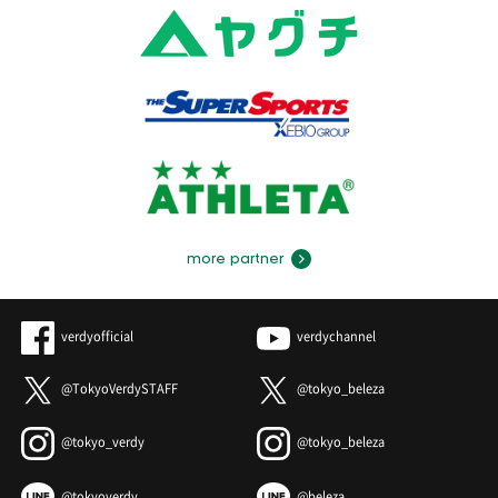
more partner
verdyofficial
verdychannel
@TokyoVerdySTAFF
@tokyo_beleza
@tokyo_verdy
@tokyo_beleza
@tokyoverdy
@beleza