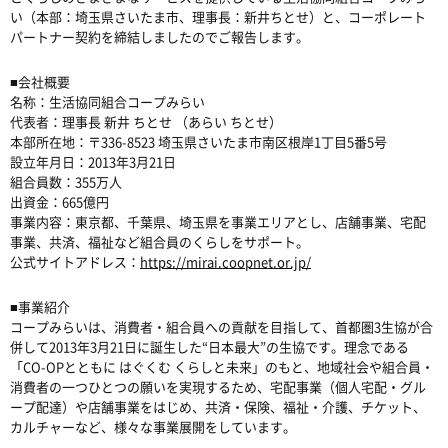
い（本部：埼玉県さいたま市、理事長：新井ちとせ）と、コーポレート
パートナー契約を締結しましたのでご報告します。
■会社概要
名称：生活協同組合コープみらい
代表者：理事長 新井 ちとせ （あらい ちとせ）
本部所在地：〒336-8523 埼玉県さいたま市南区根岸1丁目5番5号
設立年月日：2013年3月21日
組合員数：355万人
出資金：665億円
事業内容：東京都、千葉県、埼玉県を事業エリアとし、店舗事業、宅配
事業、共済、福祉など組合員のくらしをサポート。
公式サイトアドレス：
https://mirai.coopnet.or.jp/
■事業紹介
コープみらいは、消費者・組合員への貢献を目指して、首都圏3生協が合
併して2013年3月21日に誕生した“日本最大”の生協です。理念である
「CO-OPとともに はぐくむ くらしと未来」のもと、地域社会や組合員・
消費者の一つひとつの願いを実現するため、宅配事業（個人宅配・グル
ープ配達）や店舗事業をはじめ、共済・保険、福祉・介護、チケット、
カルチャーなど、様々な事業展開をしています。