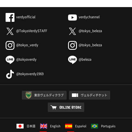
verdyofficial
verdychannel
@TokyoVerdySTAFF
@tokyo_beleza
@tokyo_verdy
@tokyo_beleza
@tokyoverdy
@beleza
@tokyoverdy1969
東京ヴェルディクラブ
ヴェルディチケット
ONLINE STORE
日本語
English
Español
Português