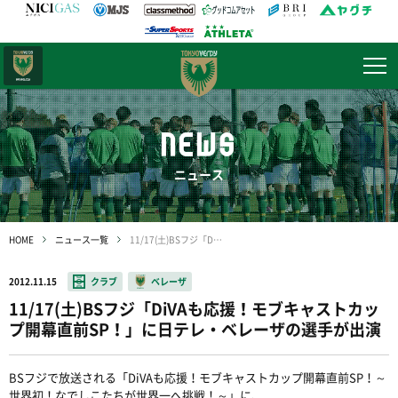
日テレ・
東京ベレーザ
NEWS
ニュース
HOME
ニュース一覧
11/17(土)BSフジ「DiVAも応援！モブキャストカップ開幕直前SP！」に日テレ・ベレーザの選手が出演
2012.11.15
クラブ
ベレーザ
11/17(土)BSフジ「DiVAも応援！モブキャストカッ
プ開幕直前SP！」に日テレ・ベレーザの選手が出演
BSフジで放送される「DiVAも応援！モブキャストカップ開幕直前SP！～
世界初！なでしこたちが世界一へ挑戦！～」に、