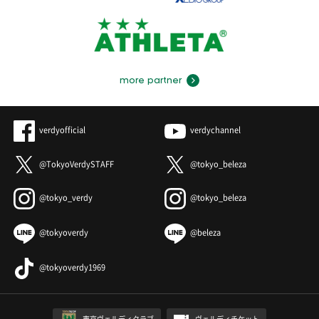
more partner
verdyofficial
verdychannel
@TokyoVerdySTAFF
@tokyo_beleza
@tokyo_verdy
@tokyo_beleza
@tokyoverdy
@beleza
@tokyoverdy1969
東京ヴェルディクラブ
ヴェルディチケット