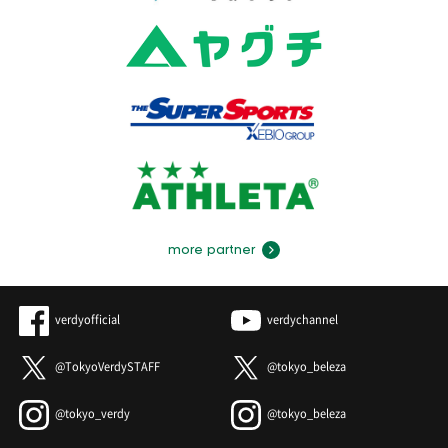
more partner
verdyofficial
verdychannel
@TokyoVerdySTAFF
@tokyo_beleza
@tokyo_verdy
@tokyo_beleza