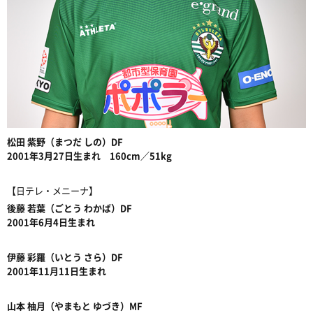
松田 紫野（まつだ しの）DF
2001年3月27日生まれ 160cm／51kg
【日テレ・メニーナ】
後藤 若葉（ごとう わかば）DF
2001年6月4日生まれ
伊藤 彩羅（いとう さら）DF
2001年11月11日生まれ
山本 柚月（やまもと ゆづき）MF