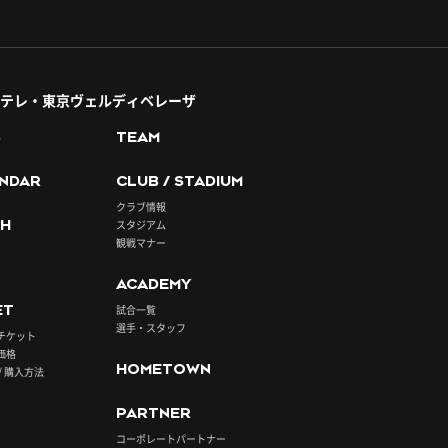
テレ・東京ヴェルディベレーザ
S
TEAM
NDAR
CLUB / STADIUM
クラブ情報
H
スタジアム
観戦マナー
ACADEMY
ET
試合一覧
選手・スタッフ
チケット
価格
HOMETOWN
/ 購入方法
PARTNER
コーポレートパートナー