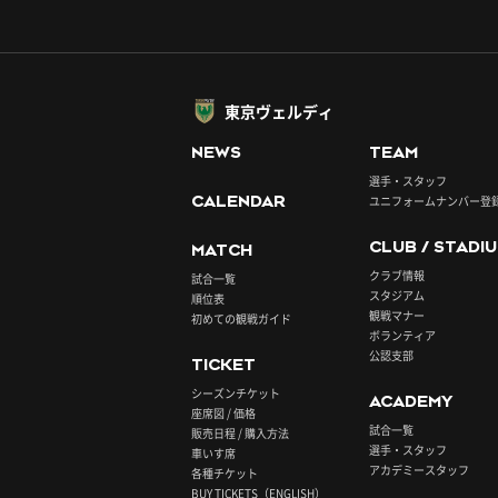
東京ヴェルディ
NEWS
TEAM
選手・スタッフ
CALENDAR
ユニフォームナンバー登
CLUB / STADI
MATCH
クラブ情報
試合一覧
スタジアム
順位表
観戦マナー
初めての観戦ガイド
ボランティア
公認支部
TICKET
シーズンチケット
ACADEMY
座席図 / 価格
試合一覧
販売日程 / 購入方法
選手・スタッフ
車いす席
アカデミースタッフ
各種チケット
BUY TICKETS（ENGLISH）