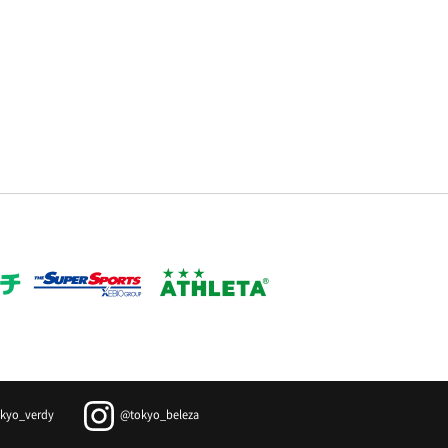
kyo_verdy
@tokyo_beleza