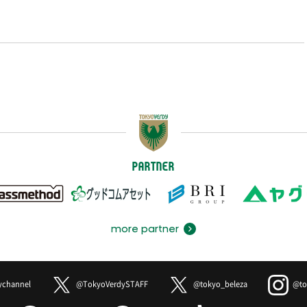
PARTNER
more partner
ychannel
@TokyoVerdySTAFF
@tokyo_beleza
@to