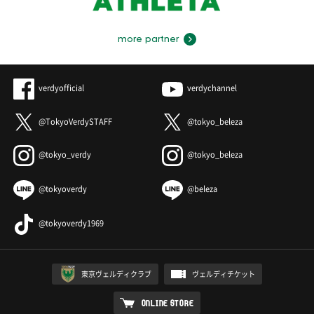
more partner
verdyofficial
verdychannel
@TokyoVerdySTAFF
@tokyo_beleza
@tokyo_verdy
@tokyo_beleza
@tokyoverdy
@beleza
@tokyoverdy1969
東京ヴェルディクラブ
ヴェルディチケット
ONLINE STORE