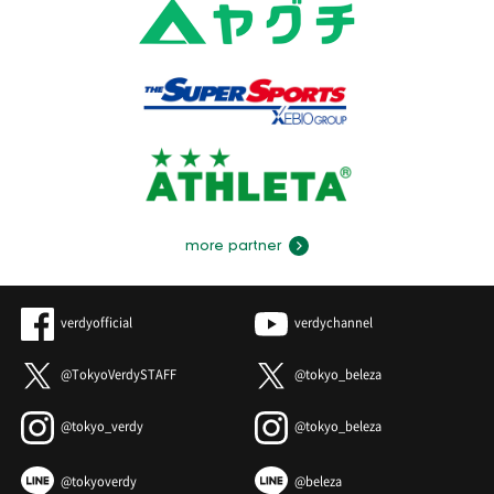
more partner
verdyofficial
verdychannel
@TokyoVerdySTAFF
@tokyo_beleza
@tokyo_verdy
@tokyo_beleza
@tokyoverdy
@beleza