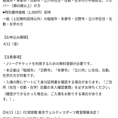
稲城市・多摩市・日野市・立川市在住・在勤・在学の小中高校生、シル
バー（満65歳以上）の方
■特別優待価格（1,000円）招待
一般（上記無料招待以外）の稲城市・多摩市・日野市・立川市在住・在
勤・在学の方
【お申込み期限】
4/12（金）
【注意事項】
・Jリーグチケットを利用するための無料登録が必要です。
・本企画は『稲城市』『日野市』『多摩市』『立川市』に在住、在勤、
在学の方が対象です。
・入場の際にゲートにて身分証明書を確認する場合があります。『ご住
所（在住・在勤・在学）記載の本人確認書類』を必ずお持ちください。
（確認ができなかった場合は、ご入場をお断りする場合がありま
す。）。
②4/13（土）FC琉球戦 東京ヴェルディスポーツ教室開催決定！