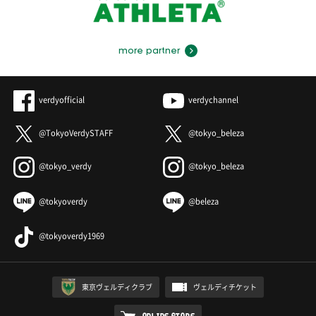
more partner
verdyofficial
verdychannel
@TokyoVerdySTAFF
@tokyo_beleza
@tokyo_verdy
@tokyo_beleza
@tokyoverdy
@beleza
@tokyoverdy1969
東京ヴェルディクラブ
ヴェルディチケット