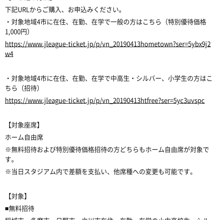
下記URLからご購入、お申込みください。
・対象地域4市に在住、在勤、在学で一般の方はこちら（特別優待価格
1,000円）
https://www.jleague-ticket.jp/p/vn_20190413hometown?ser=5ybx9j2
w4
・対象地域4市に在住、在勤、在学で中高生・シルバー、小学生の方はこ
ちら（招待）
https://www.jleague-ticket.jp/p/vn_20190413htfree?ser=5yc3uvspc
【対象座席】
ホーム自由席
※無料招待および特別優待価格招待の方どちらもホーム自由席が対象で
す。
※当日スタジアム内で差額を支払い、他席種への変更も可能です。
【対象】
■無料招待