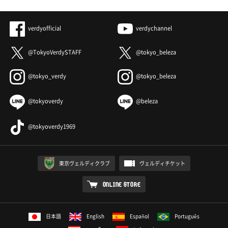
verdyofficial
verdychannel
@TokyoVerdySTAFF
@tokyo_beleza
@tokyo_verdy
@tokyo_beleza
@tokyoverdy
@beleza
@tokyoverdy1969
東京ヴェルディクラブ
ヴェルディチケット
ONLINE STORE
日本語
English
Español
Português