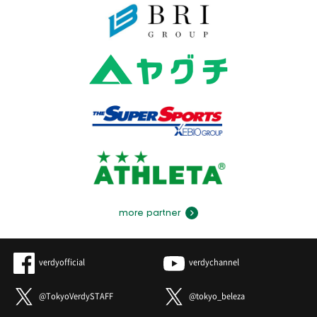
more partner
verdyofficial
verdychannel
@TokyoVerdySTAFF
@tokyo_beleza