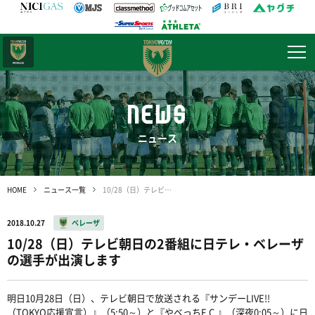
日テレ・
東京ベレーザ
NEWS
ニュース
HOME
ニュース一覧
10/28（日）テレビ朝日の2番組に日テレ・ベレーザの選手が出演します
2018.10.27
ベレーザ
10/28（日）テレビ朝日の2番組に日テレ・ベレーザ
の選手が出演します
明日10月28日（日）、テレビ朝日で放送される『サンデーLIVE!!
（TOKYO応援宣言）』（5:50～）と『やべっちF.C.』（深夜0:05～）に日