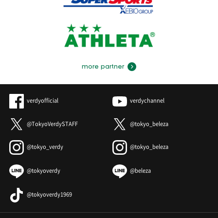
more partner
verdyofficial
verdychannel
@TokyoVerdySTAFF
@tokyo_beleza
@tokyo_verdy
@tokyo_beleza
@tokyoverdy
@beleza
@tokyoverdy1969