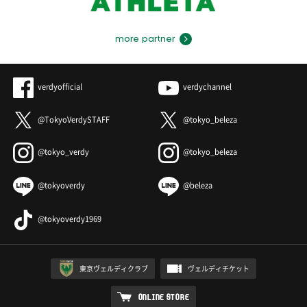
more partner
verdyofficial
verdychannel
@TokyoVerdySTAFF
@tokyo_beleza
@tokyo_verdy
@tokyo_beleza
@tokyoverdy
@beleza
@tokyoverdy1969
東京ヴェルディクラブ
ヴェルディチケット
ONLINE STORE