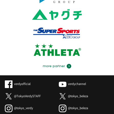
more partner
verdyofficial
verdychannel
@TokyoVerdySTAFF
@tokyo_beleza
@tokyo_verdy
@tokyo_beleza