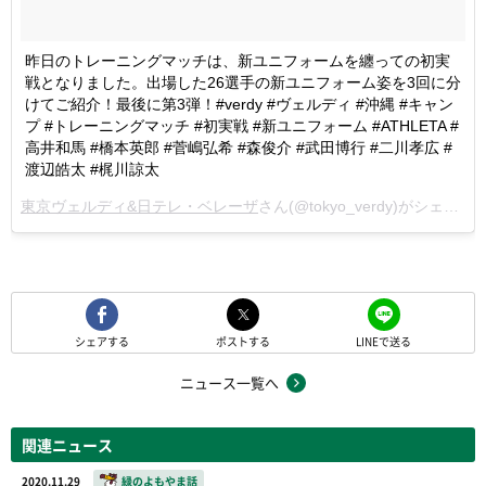
昨日のトレーニングマッチは、新ユニフォームを纏っての初実
戦となりました。出場した26選手の新ユニフォーム姿を3回に分
けてご紹介！最後に第3弾！#verdy #ヴェルディ #沖縄 #キャン
プ #トレーニングマッチ #初実戦 #新ユニフォーム #ATHLETA #
高井和馬 #橋本英郎 #菅嶋弘希 #森俊介 #武田博行 #二川孝広 #
渡辺皓太 #梶川諒太
東京ヴェルディ&日テレ・ベレーザ
さん(@tokyo_verdy)がシェアした投稿 -
シェアする
ポストする
LINEで送る
ニュース一覧へ
関連ニュース
2020.11.29
緑のよもやま話