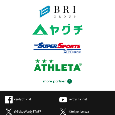
more partner
verdyofficial
verdychannel
@TokyoVerdySTAFF
@tokyo_beleza