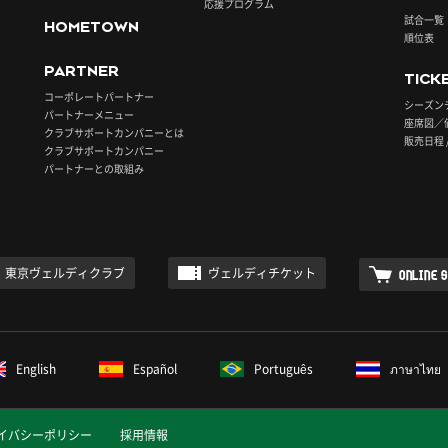
応援プログラム
試合一覧
HOMETOWN
順位表
PARTNER
TICK
コーポレートパートナー
シーズン
パートナーメニュー
座席図／
クラブサポートカンパニーとは
販売日程 
クラブサポートカンパニー
パートナーとの取組み
東京ヴェルディクラブ
ヴェルディチケット
ONLINE 
English
Español
Português
ภาษาไทย
イバシーポリシー
採用情報