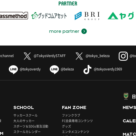
PARTNER
more partner
ychannel
@TokyoVerdySTAFF
@tokyo_beleza
@to
@tokyoverdy
@beleza
@tokyoverdy1969
日
SCHOOL
FAN ZONE
NEW
サッカースクール
ファンクラブ
録
大人のサッカー
FC会員専用コンテンツ
CALE
スポーツ＆SDGs普及活動
グッズ
スクールカレンダー
エンタメコンテンツ
UM
MATC