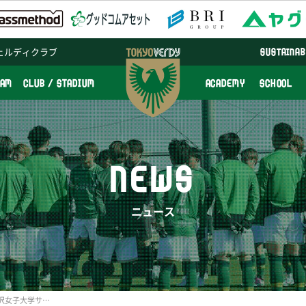
ェルディクラブ
SUSTAINAB
EAM
CLUB / STADIUM
ACADEMY
SCHOOL
NEWS
ニュース
本日11/23（木・祝）『駒沢女子大学サッカー教室』中止のお知らせ