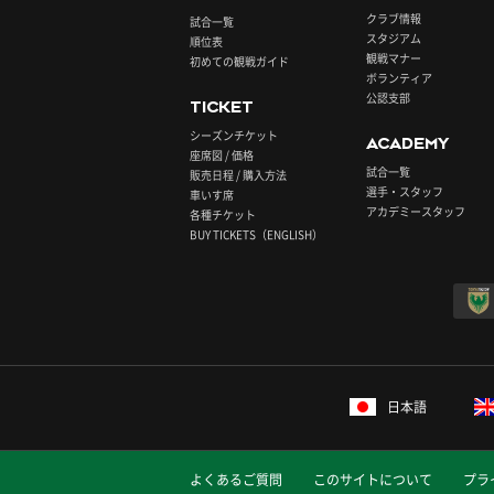
クラブ情報
試合一覧
スタジアム
順位表
観戦マナー
初めての観戦ガイド
ボランティア
公認支部
TICKET
シーズンチケット
ACADEMY
座席図 / 価格
試合一覧
販売日程 / 購入方法
選手・スタッフ
車いす席
アカデミースタッフ
各種チケット
BUY TICKETS（ENGLISH）
日本語
よくあるご質問
このサイトについて
プラ