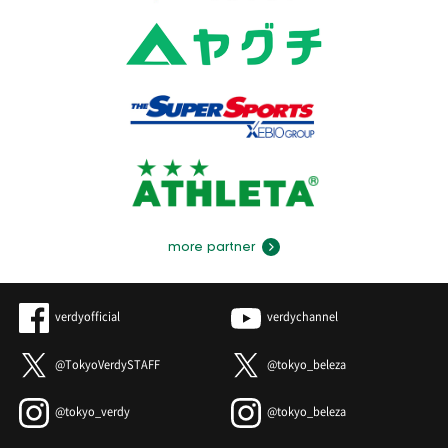
more partner
verdyofficial
verdychannel
@TokyoVerdySTAFF
@tokyo_beleza
@tokyo_verdy
@tokyo_beleza