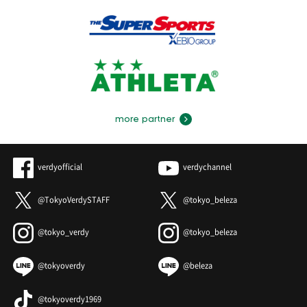
more partner
verdyofficial
verdychannel
@TokyoVerdySTAFF
@tokyo_beleza
@tokyo_verdy
@tokyo_beleza
@tokyoverdy
@beleza
@tokyoverdy1969