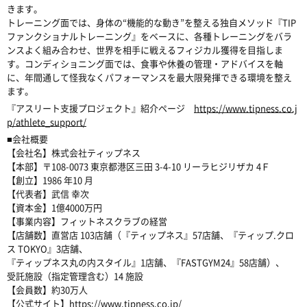
きます。
トレーニング面では、身体の“機能的な動き”を整える独自メソッド『TIP
ファンクショナルトレーニング』をベースに、各種トレーニングをバラ
ンスよく組み合わせ、世界を相手に戦えるフィジカル獲得を目指しま
す。コンディショニング面では、食事や休養の管理・アドバイスを軸
に、年間通して怪我なくパフォーマンスを最大限発揮できる環境を整え
ます。
『アスリート支援プロジェクト』紹介ページ
https://www.tipness.co.j
p/athlete_support/
■会社概要
【会社名】株式会社ティップネス
【本部】〒108-0073 東京都港区三田 3-4-10 リーラヒジリザカ 4Ｆ
【創立】1986 年10 月
【代表者】武信 幸次
【資本金】1億4000万円
【事業内容】フィットネスクラブの経営
【店舗数】直営店 103店舗（『ティップネス』57店舗、『ティップ.クロ
ス TOKYO』3店舗、
『ティップネス丸の内スタイル』1店舗、『FASTGYM24』58店舗）、
受託施設（指定管理含む）14 施設
【会員数】約30万人
【公式サイト】
https://www.tipness.co.jp/