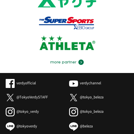
more partner
verdyofficial
verdychannel
@TokyoVerdySTAFF
@tokyo_beleza
@tokyo_verdy
@tokyo_beleza
@tokyoverdy
@beleza