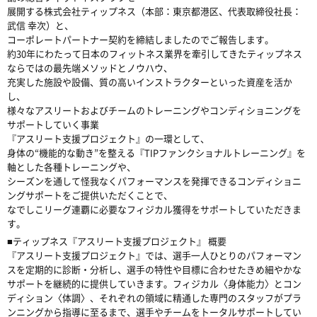
展開する株式会社ティップネス（本部：東京都港区、代表取締役社長：
武信 幸次）と、
コーポレートパートナー契約を締結しましたのでご報告します。
約30年にわたって日本のフィットネス業界を牽引してきたティップネス
ならではの最先端メソッドとノウハウ、
充実した施設や設備、質の高いインストラクターといった資産を活か
し、
様々なアスリートおよびチームのトレーニングやコンディショニングを
サポートしていく事業
『アスリート支援プロジェクト』の一環として、
身体の“機能的な動き”を整える『TIPファンクショナルトレーニング』を
軸とした各種トレーニングや、
シーズンを通して怪我なくパフォーマンスを発揮できるコンディショニ
ングサポートをご提供いただくことで、
なでしこリーグ連覇に必要なフィジカル獲得をサポートしていただきま
す。
■ティップネス『アスリート支援プロジェクト』 概要
『アスリート支援プロジェクト』では、選手一人ひとりのパフォーマン
スを定期的に診断・分析し、選手の特性や目標に合わせたきめ細やかな
サポートを継続的に提供していきます。フィジカル〈身体能力〉とコン
ディション〈体調〉、それぞれの領域に精通した専門のスタッフがプラ
ンニングから指導に至るまで、選手やチームをトータルサポートしてい