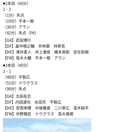
■1本目（45分）
2－2
（1分）失点
（19分）平本一樹
（36分）アラン
（42分）失点（PK）
【GK】武田博行
【DF】畠中槙之輔 井林章 林昇吾
【MF】澤井直人 井上潮音 橋本英郎 安在和樹
【FW】高木大輔 平本一樹 アラン
■2本目（45分）
2－1
（48分）平智広
（51分）ドウグラス
（90分）失点
【GK】太田岳志
【DF】内田達也 永田充 平智広
【MF】安西幸輝 中後雅喜 二川孝広 高木純平
【FW】中野雅臣 ドウグラス 高木善朗