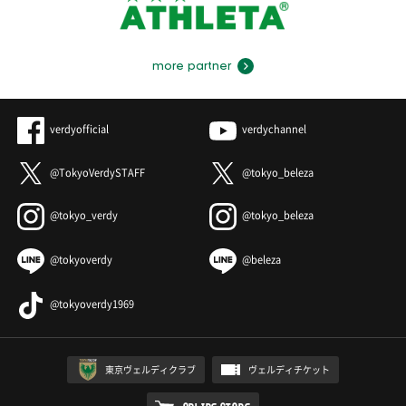
more partner
verdyofficial
verdychannel
@TokyoVerdySTAFF
@tokyo_beleza
@tokyo_verdy
@tokyo_beleza
@tokyoverdy
@beleza
@tokyoverdy1969
東京ヴェルディクラブ
ヴェルディチケット