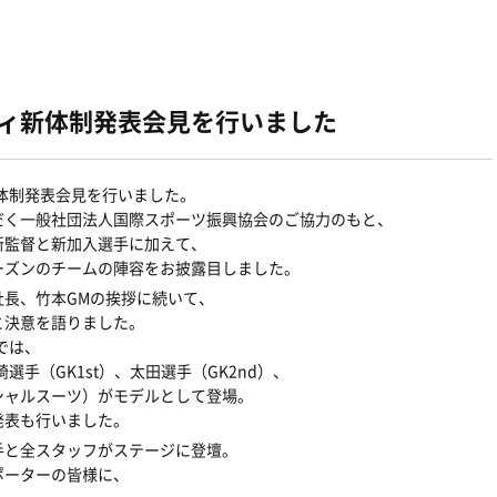
ディ新体制発表会見を行いました
新体制発表会見を行いました。
だく一般社団法人国際スポーツ振興協会のご協力のもと、
新監督と新加入選手に加えて、
ーズンのチームの陣容をお披露目しました。
長、竹本GMの挨拶に続いて、
と決意を語りました。
では、
選手（GK1st）、太田選手（GK2nd）、
シャルスーツ）がモデルとして登場。
発表も行いました。
手と全スタッフがステージに登壇。
ポーターの皆様に、