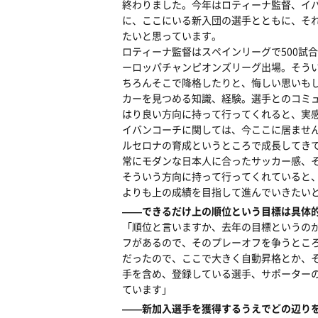
終わりました。今年はロティーナ監督、イ
に、ここにいる新入団の選手とともに、そ
たいと思っています。
ロティーナ監督はスペインリーグで500試
ーロッパチャンピオンズリーグ出場。そう
ちろんそこで降格したりと、悔しい思いも
カーを見つめる知識、経験。選手とのコミ
はり良い方向に持って行ってくれると、実
イバンコーチに関しては、今ここに居ません
ルセロナの育成というところで成長してき
常にモダンな日本人に合ったサッカー感、
そういう方向に持って行ってくれていると
よりも上の成績を目指して進んでいきたい
――できるだけ上の順位という目標は具体
「順位と言いますか、去年の目標というのが
フがあるので、そのプレーオフを争うところ
だったので、ここで大きく自動昇格とか、
手を含め、登録している選手、サポーター
ています」
――新加入選手を獲得するうえでどの辺り