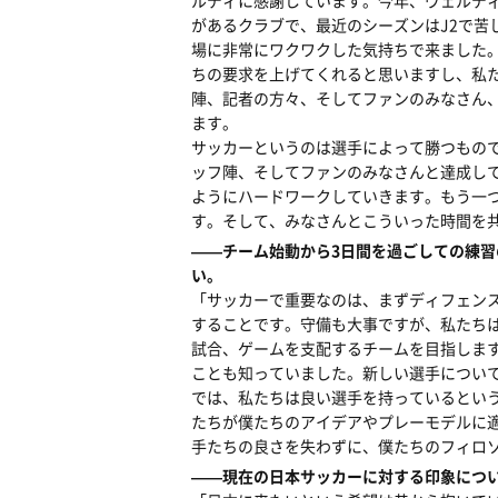
ルディに感謝しています。今年、ヴェルデ
があるクラブで、最近のシーズンはJ2で苦
場に非常にワクワクした気持ちで来ました
ちの要求を上げてくれると思いますし、私
陣、記者の方々、そしてファンのみなさん
ます。
サッカーというのは選手によって勝つもの
ッフ陣、そしてファンのみなさんと達成し
ようにハードワークしていきます。もう一
す。そして、みなさんとこういった時間を
――チーム始動から3日間を過ごしての練
い。
「サッカーで重要なのは、まずディフェン
することです。守備も大事ですが、私たち
試合、ゲームを支配するチームを目指しま
ことも知っていました。新しい選手につい
では、私たちは良い選手を持っているとい
たちが僕たちのアイデアやプレーモデルに
手たちの良さを失わずに、僕たちのフィロ
――現在の日本サッカーに対する印象につ