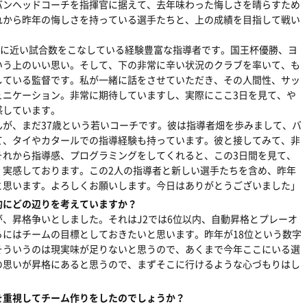
バンヘッドコーチを指揮官に据えて、去年味わった悔しさを晴らすため
れから昨年の悔しさを持っている選手たちと、上の成績を目指して戦い
合に近い試合数をこなしている経験豊富な指導者です。国王杯優勝、ヨ
いう上のいい思い。そして、下の非常に辛い状況のクラブを率いて、も
している監督です。私が一緒に話をさせていただき、その人間性、サッ
ュニケーション。非常に期待していますし、実際にここ3日を見て、や
感しています。
が、まだ37歳という若いコーチです。彼は指導者畑を歩みまして、バ
て、タイやカタールでの指導経験も持っています。彼と接してみて、非
それから指導感、プログラミングをしてくれると、この3日間を見て、
、実感しております。この2人の指導者と新しい選手たちを含め、昨年
と思います。よろしくお願いします。今日はありがとうございました」
的にどの辺りを考えていますか？
、昇格争いとしました。それはJ2では6位以内、自動昇格とプレーオ
にはチームの目標としておきたいと思います。昨年が18位という数字
そういうのは現実味が足りないと思うので、あくまで今年ここにいる選
の思いが昇格にあると思うので、まずそこに行けるような心づもりはし
を重視してチーム作りをしたのでしょうか？