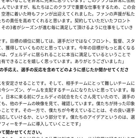
ィを率いることを非常に光栄に思っています。このクラブは非常に伝統
しんでいますが、私たちはこのクラブで重要な仕事をするため、この会
。空港に着いた時もファンが出迎えてくれました。ファンの声援が私た
たちの責任を高めてくれると思います。契約していただいたフロント
、その3者がシーズンが進む毎に満足して頂けるように仕事をしていき
です。目標の順位に関しては、選手だけではなくフロント、監督、スタ
て、獲得していくものだと思っています。今年の目標がもっと高くなる
つは、ヴェルディに居られることに本当に満足しているということで
共有できることを嬉しく思っています。ありがとうございました」
習の手応え、選手の反応を含めてどのように感じたか聞かせてくださ
スを安定させることです。そして、相手チームにとって難しいチームに
は今シーズン、ゲームを支配するチームになりたいと思っています。毎
す。日本に来る前にヴェルディの試合をたくさん見ていたので、選手の
ても、他のチームの映像を見て、確認しています。僕たちが持った印象
うことです。その一方で、僕たちが今考えていることは、その良い選手
適応していけるか、という部分です。僕たちのアイデアというのは、選
ソフィーをチームに導入していくことです」
いて聞かせてください。