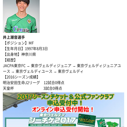
井上潮音選手
【ポジション】MF
【生年月日】1997年8月3日
【出身地】神奈川県
【経歴】
JACPA東京FC → 東京ヴェルディジュニア → 東京ヴェルディジュニアユ
ース → 東京ヴェルディユース → 東京ヴェルディ
【2016シーズン成績】
明治安田生命J2リーグ 12試合0得点
天皇杯 3試合0得点