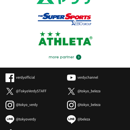
more partner
verdyofficial
verdychannel
@TokyoVerdySTAFF
@tokyo_beleza
@tokyo_verdy
@tokyo_beleza
@tokyoverdy
@beleza