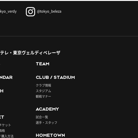
kyo_verdy
@tokyo_beleza
テレ・東京ヴェルディベレーザ
S
TEAM
NDAR
CLUB / STADIUM
クラブ情報
H
スタジアム
観戦マナー
ACADEMY
ET
試合一覧
選手・スタッフ
チケット
価格
HOMETOWN
/ 購入方法