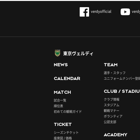
verdyofficial
verd
東京ヴェルディ
NEWS
TEAM
選手・スタッフ
CALENDAR
ユニフォームナンバー登
CLUB / STADI
MATCH
クラブ情報
試合一覧
スタジアム
順位表
観戦マナー
初めての観戦ガイド
ボランティア
公認支部
TICKET
シーズンチケット
ACADEMY
座席図 / 価格