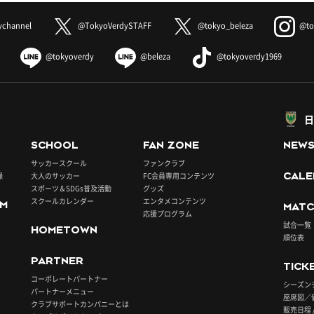
ychannel
@TokyoVerdySTAFF
@tokyo_beleza
@to
@tokyoverdy
@beleza
@tokyoverdy1969
日
SCHOOL
FAN ZONE
NEW
サッカースクール
ファンクラブ
録
大人のサッカー
FC会員専用コンテンツ
CALE
スポーツ＆SDGs普及活動
グッズ
スクールカレンダー
エンタメコンテンツ
UM
MATC
応援プログラム
試合一覧
HOMETOWN
順位表
PARTNER
TICK
コーポレートパートナー
シーズン
パートナーメニュー
座席図／
クラブサポートカンパニーとは
販売日程 