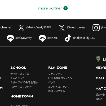
more partner
ychannel
@TokyoVerdySTAFF
@tokyo_beleza
@to
@tokyoverdy
@beleza
@tokyoverdy1969
日
SCHOOL
FAN ZONE
NEW
サッカースクール
ファンクラブ
録
大人のサッカー
FC会員専用コンテンツ
CALE
スポーツ＆SDGs普及活動
グッズ
スクールカレンダー
エンタメコンテンツ
UM
MATC
応援プログラム
試合一覧
HOMETOWN
順位表