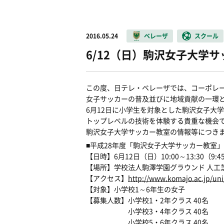
2016.05.24
ベレーザ
スクール
6/12（日）駒沢女子大学
この度、日テレ・ベレーザでは、コーポレ
女子サッカーの普及並びに地域貢献の一環
6月12日に小学生を対象とした駒沢女子大
トップレベルの技術を体験する貴重な機会
駒沢女子大学サッカー教室の情報等につき
■
平成28年度「駒沢女子大学サッカー教室」
【日時】6月12日（日）10:00～13:30（9
【場所】学校法人駒澤学園グラウンド 人工
【アクセス】
http://www.komajo.ac.jp/uni
【対象】小学校1～6年生の女子
【募集人数】小学校1・2年クラス 40名
小学校3・4年クラス 40名
小学校5・6年クラス 40名