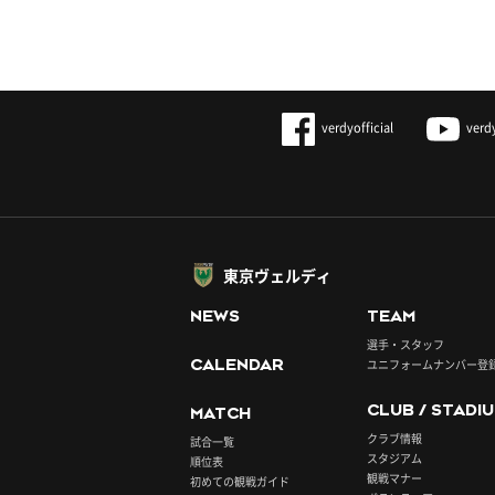
verdyofficial
verd
東京ヴェルディ
NEWS
TEAM
選手・スタッフ
CALENDAR
ユニフォームナンバー登
CLUB / STADI
MATCH
クラブ情報
試合一覧
スタジアム
順位表
観戦マナー
初めての観戦ガイド