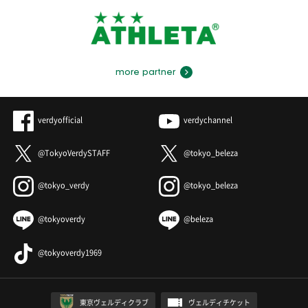
more partner
verdyofficial
verdychannel
@TokyoVerdySTAFF
@tokyo_beleza
@tokyo_verdy
@tokyo_beleza
@tokyoverdy
@beleza
@tokyoverdy1969
東京ヴェルディクラブ
ヴェルディチケット