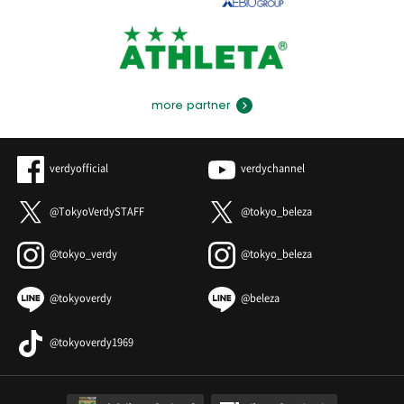
more partner
verdyofficial
verdychannel
@TokyoVerdySTAFF
@tokyo_beleza
@tokyo_verdy
@tokyo_beleza
@tokyoverdy
@beleza
@tokyoverdy1969