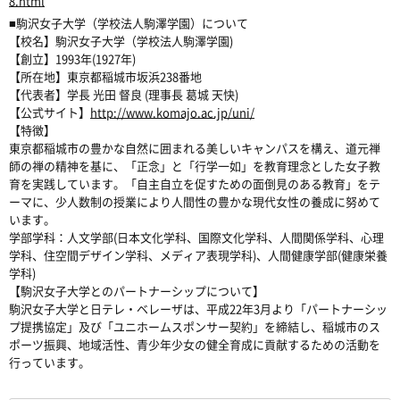
8.html
■駒沢女子大学（学校法人駒澤学園）について
【校名】駒沢女子大学（学校法人駒澤学園)
【創立】1993年(1927年)
【所在地】東京都稲城市坂浜238番地
【代表者】学長 光田 督良 (理事長 葛城 天快)
【公式サイト】
http://www.komajo.ac.jp/uni/
【特徴】
東京都稲城市の豊かな自然に囲まれる美しいキャンパスを構え、道元禅
師の禅の精神を基に、「正念」と「行学一如」を教育理念とした女子教
育を実践しています。「自主自立を促すための面倒見のある教育」をテ
ーマに、少人数制の授業により人間性の豊かな現代女性の養成に努めて
います。
学部学科：人文学部(日本文化学科、国際文化学科、人間関係学科、心理
学科、住空間デザイン学科、メディア表現学科)、人間健康学部(健康栄養
学科)
【駒沢女子大学とのパートナーシップについて】
駒沢女子大学と日テレ・ベレーザは、平成22年3月より「パートナーシッ
プ提携協定」及び「ユニホームスポンサー契約」を締結し、稲城市のス
ポーツ振興、地域活性、青少年少女の健全育成に貢献するための活動を
行っています。