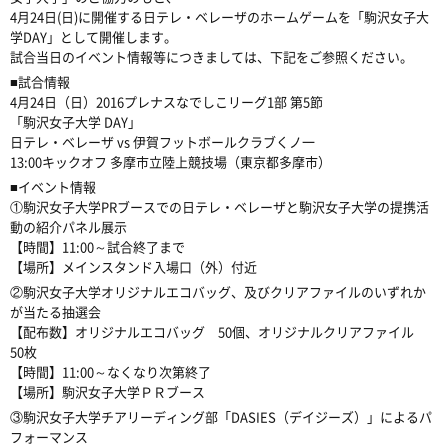
4月24日(日)に開催する日テレ・ベレーザのホームゲームを「駒沢女子大
学DAY」として開催します。
試合当日のイベント情報等につきましては、下記をご参照ください。
■試合情報
4月24日（日）2016プレナスなでしこリーグ1部 第5節
「駒沢女子大学 DAY」
日テレ・ベレーザ vs 伊賀フットボールクラブくノ一
13:00キックオフ 多摩市立陸上競技場（東京都多摩市）
■イベント情報
①駒沢女子大学PRブースでの日テレ・ベレーザと駒沢女子大学の提携活
動の紹介パネル展示
【時間】11:00～試合終了まで
【場所】メインスタンド入場口（外）付近
②駒沢女子大学オリジナルエコバッグ、及びクリアファイルのいずれか
が当たる抽選会
【配布数】オリジナルエコバッグ 50個、オリジナルクリアファイル
50枚
【時間】11:00～なくなり次第終了
【場所】駒沢女子大学ＰＲブース
③駒沢女子大学チアリーディング部「DASIES（デイジーズ）」によるパ
フォーマンス