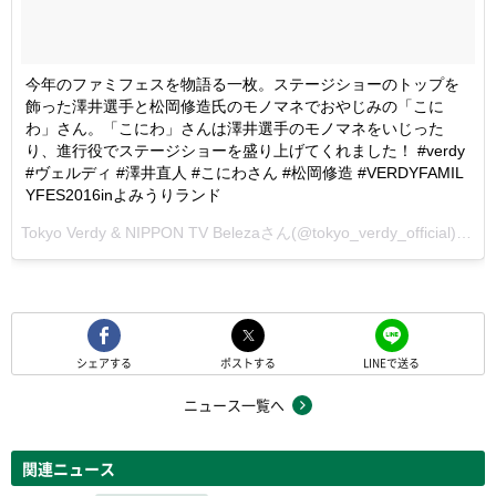
今年のファミフェスを物語る一枚。ステージショーのトップを
飾った澤井選手と松岡修造氏のモノマネでおやじみの「こに
わ」さん。「こにわ」さんは澤井選手のモノマネをいじった
り、進行役でステージショーを盛り上げてくれました！ #verdy
#ヴェルディ #澤井直人 #こにわさん #松岡修造 #VERDYFAMIL
YFES2016inよみうりランド
Tokyo Verdy & NIPPON TV Belezaさん(@tokyo_verdy_official)が投稿した写真 -
シェアする
ポストする
LINEで送る
ニュース一覧へ
関連ニュース