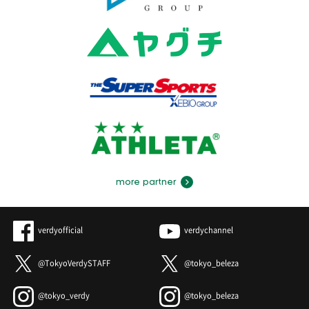
more partner
verdyofficial
verdychannel
@TokyoVerdySTAFF
@tokyo_beleza
@tokyo_verdy
@tokyo_beleza