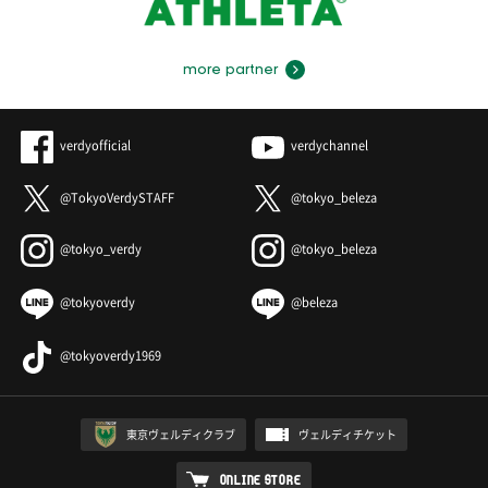
more partner
verdyofficial
verdychannel
@TokyoVerdySTAFF
@tokyo_beleza
@tokyo_verdy
@tokyo_beleza
@tokyoverdy
@beleza
@tokyoverdy1969
東京ヴェルディクラブ
ヴェルディチケット
ONLINE STORE